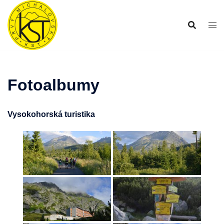
Preskočiť
na
obsah
Fotoalbumy
Vysokohorská turistika