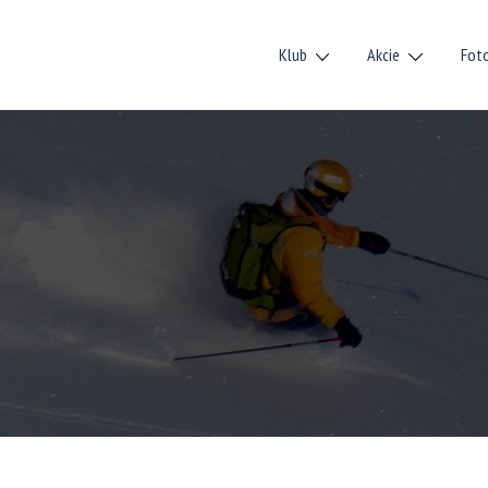
Klub
Akcie
Fot