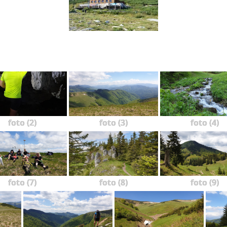
foto (2)
foto (3)
foto (4)
foto (7)
foto (8)
foto (9)