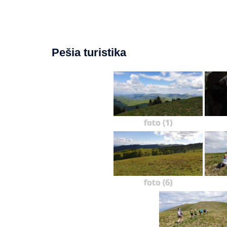
Pešia turistika
foto (1)
foto (6)