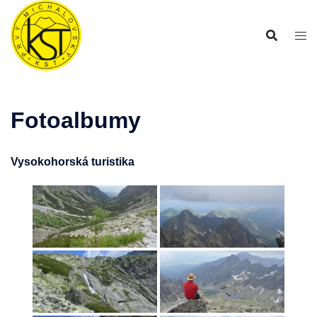
Preskočiť
na
obsah
Fotoalbumy
Vysokohorská turistika