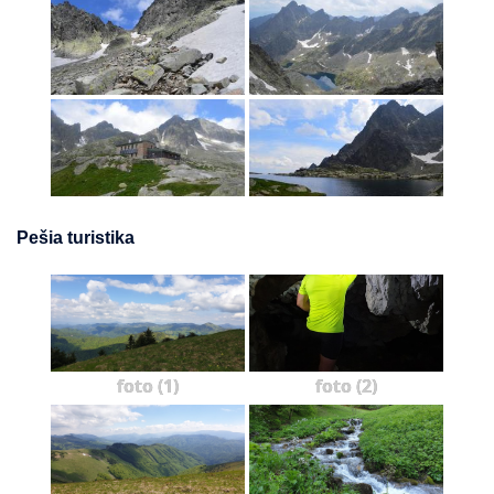
Pešia turistika
foto (1)
foto (2)