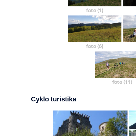
foto (1)
foto (6)
foto (11)
Cyklo turistika