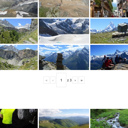
«
‹
z
3
›
»