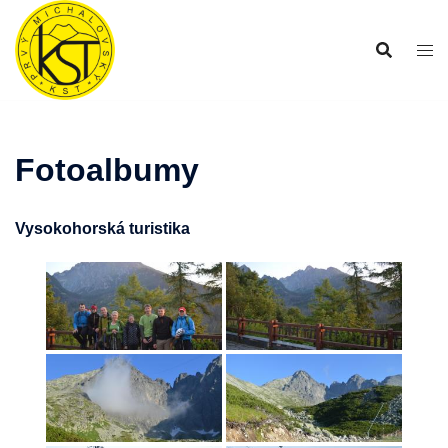
Preskočiť
na
obsah
Fotoalbumy
Vysokohorská turistika