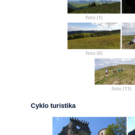
foto (1)
foto (6)
foto (11)
Cyklo turistika