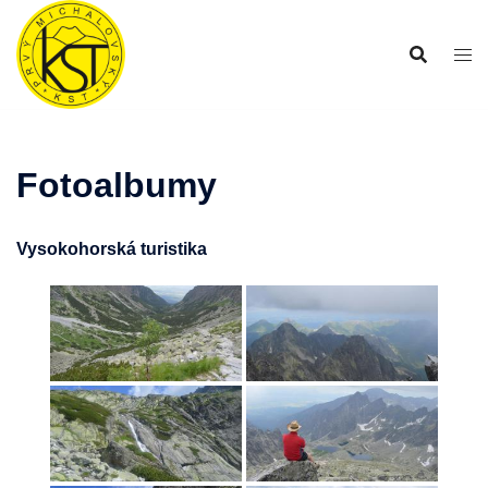
Preskočiť
na
obsah
Fotoalbumy
Vysokohorská turistika