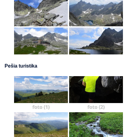
Pešia turistika
foto (1)
foto (2)