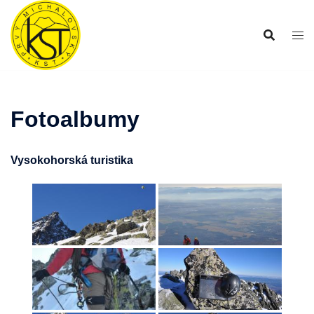
Preskočiť
na
obsah
Fotoalbumy
Vysokohorská turistika