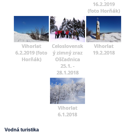
16.2.2019
(foto Horňák)
Vihorlat
Celoslovensk
Vihorlat
6.2.2019 (foto
ý zimný zraz
19.2.2018
Horňák)
Oščadnica
25.1. -
28.1.2018
Vihorlat
6.1.2018
Vodná turistika