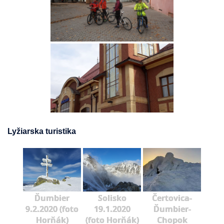
Lyžiarska turistika
Ďumbier
Solisko
Čertovica-
9.2.2020 (foto
19.1.2020
Ďumbier-
Horňák)
(foto Horňák)
Chopok