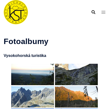
Preskočiť
na
obsah
Fotoalbumy
Vysokohorská turistika