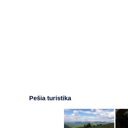
Pešia turistika