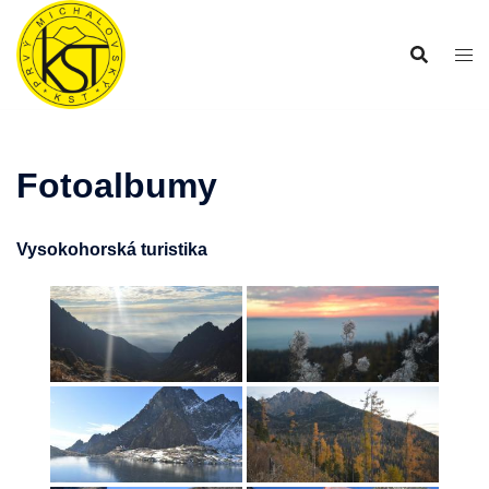
Preskočiť
na
obsah
Fotoalbumy
Vysokohorská turistika