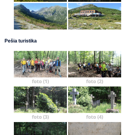
Pešia turistika
foto (1)
foto (2)
foto (3)
foto (4)