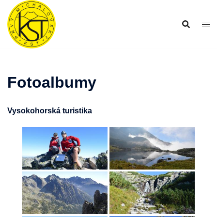
Preskočiť
na
obsah
Fotoalbumy
Vysokohorská turistika