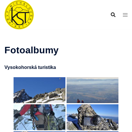
Preskočiť
na
obsah
Fotoalbumy
Vysokohorská turistika