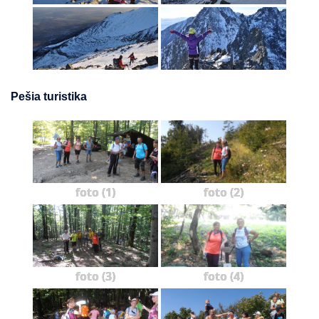
Pešia turistika
foto (1)
foto (2)
foto (3)
foto (4)