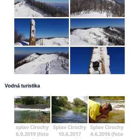
Vodná turistika
splav Cirochy
Splav Cirochy
Splav Cirochy
6.9.2019 (foto
10.6.2017
4.6.2016 (foto