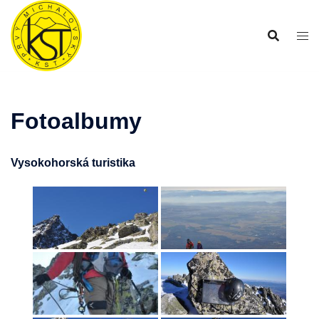
Preskočiť
na
obsah
Fotoalbumy
Vysokohorská turistika