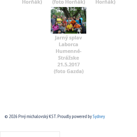
Horňák)
(foto Horňák)
Horňák)
Jarný splav
Laborca
Humenné-
Strážske
21.5.2017
(foto Gazda)
© 2026 Prvý michalovský KST. Proudly powered by
Sydney
Hľadať: