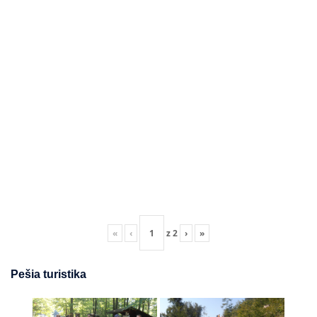
«
‹
z
2
›
»
Pešia turistika