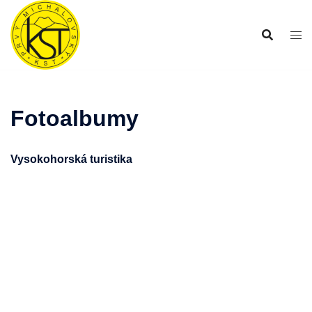
Preskočiť
na
obsah
Fotoalbumy
Vysokohorská turistika