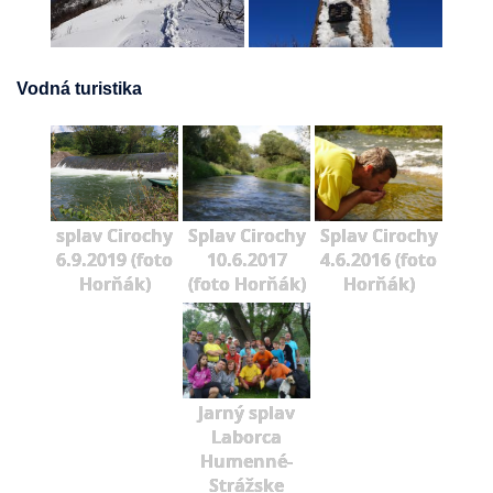
Vodná turistika
splav Cirochy
Splav Cirochy
Splav Cirochy
6.9.2019 (foto
10.6.2017
4.6.2016 (foto
Horňák)
(foto Horňák)
Horňák)
Jarný splav
Laborca
Humenné-
Strážske