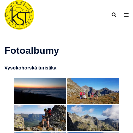
Preskočiť
na
obsah
Fotoalbumy
Vysokohorská turistika