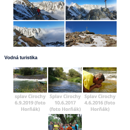
Vodná turistika
splav Cirochy
Splav Cirochy
Splav Cirochy
6.9.2019 (foto
10.6.2017
4.6.2016 (foto
Horňák)
(foto Horňák)
Horňák)