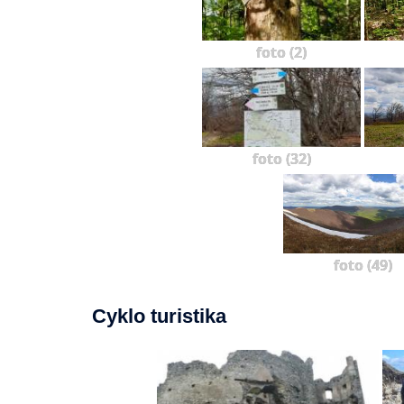
foto (2)
foto (32)
foto (49)
Cyklo turistika