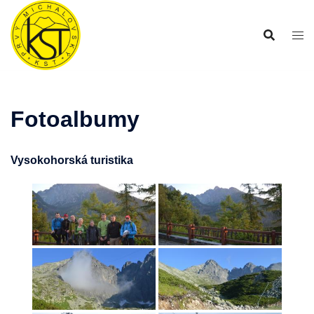
Preskočiť
na
obsah
Fotoalbumy
Vysokohorská turistika