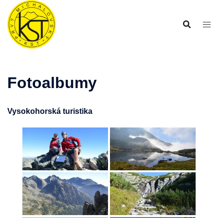
Preskočiť
na
obsah
Fotoalbumy
Vysokohorská turistika