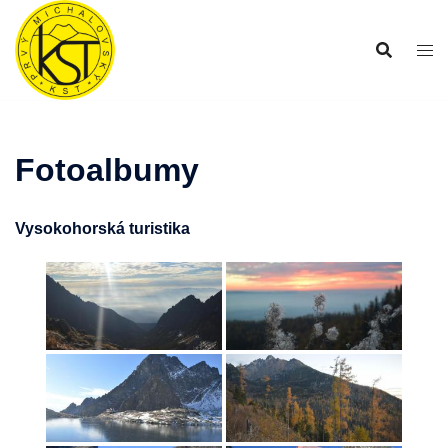
Preskočiť
na
obsah
Fotoalbumy
Vysokohorská turistika