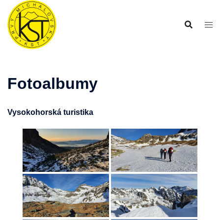
Preskočiť
na
obsah
Fotoalbumy
Vysokohorská turistika