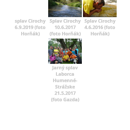
splav Cirochy
Splav Cirochy
Splav Cirochy
6.9.2019 (foto
10.6.2017
4.6.2016 (foto
Horňák)
(foto Horňák)
Horňák)
Jarný splav
Laborca
Humenné-
Strážske
21.5.2017
(foto Gazda)