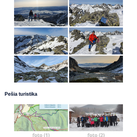
Pešia turistika
foto (1)
foto (2)