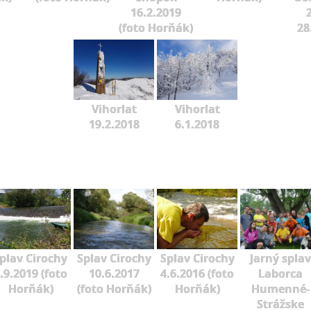
16.2.2019
2
(foto Horňák)
28
Vihorlat
Vihorlat
19.2.2018
6.1.2018
plav Cirochy
Splav Cirochy
Splav Cirochy
Jarný splav
.9.2019 (foto
10.6.2017
4.6.2016 (foto
Laborca
Horňák)
(foto Horňák)
Horňák)
Humenné-
Strážske