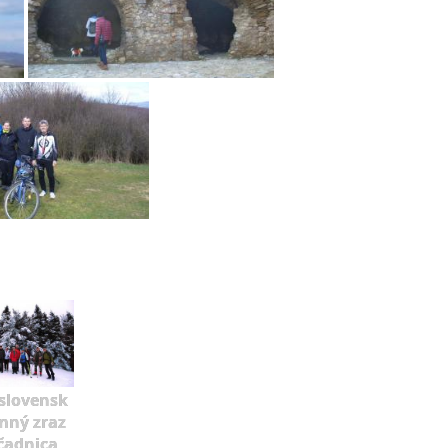
slovensk
mný zraz
čadnica