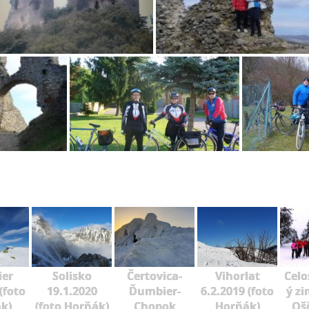
er
Solisko
Čertovica-
Vihorlat
Celo
(foto
19.1.2020
Ďumbier-
6.2.2019 (foto
ý zi
k)
(foto Horňák)
Chopok
Horňák)
Oš