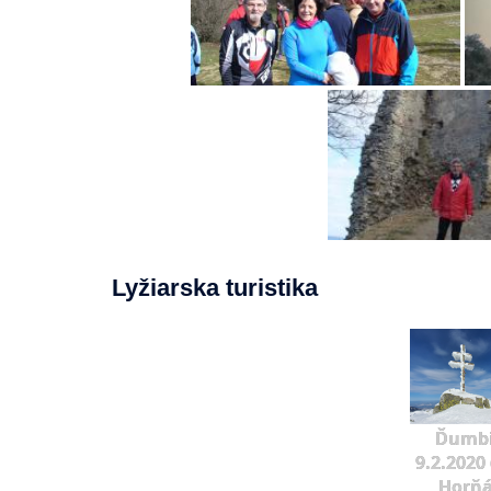
Lyžiarska turistika
Ďumbi
9.2.2020 
Horňá