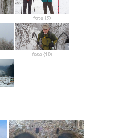
foto (5)
foto (10)