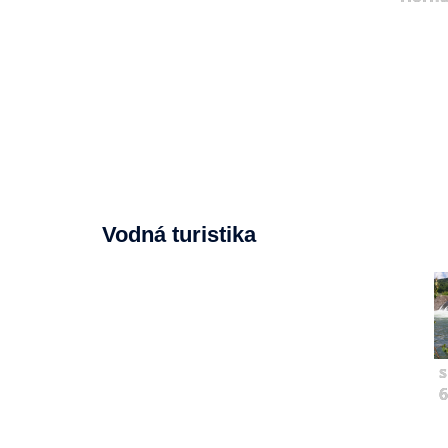
Vodná turistika
s
6