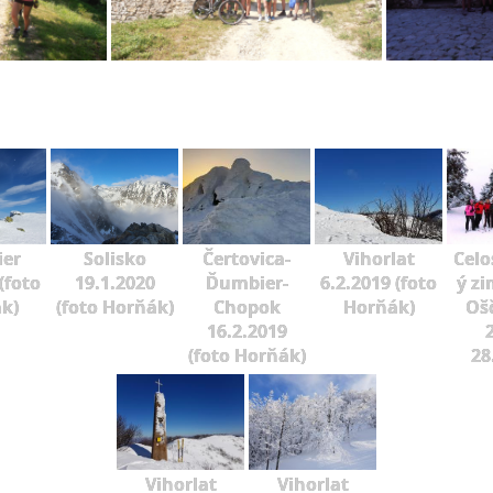
er
Solisko
Čertovica-
Vihorlat
Celo
(foto
19.1.2020
Ďumbier-
6.2.2019 (foto
ý zi
k)
(foto Horňák)
Chopok
Horňák)
Oš
16.2.2019
2
(foto Horňák)
28
Vihorlat
Vihorlat