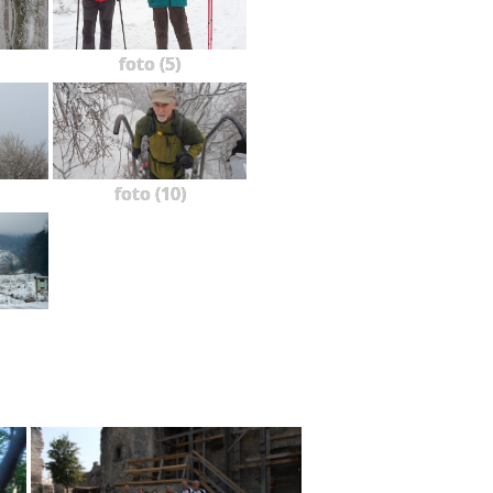
foto (5)
foto (10)