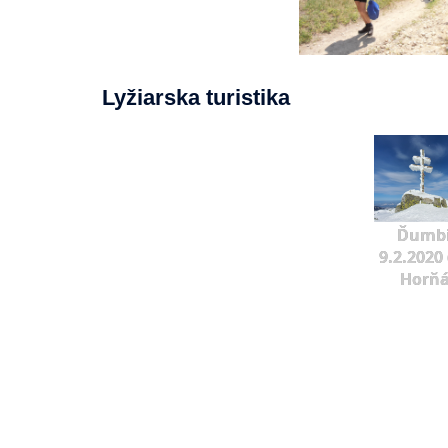
Lyžiarska turistika
Ďumbi
9.2.2020 
Horňá