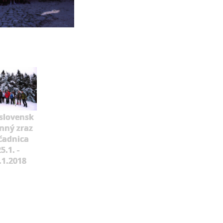
slovensk
mný zraz
čadnica
5.1. -
.1.2018