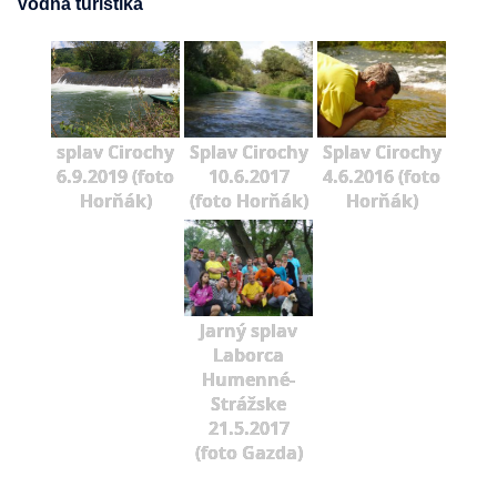
Vodná turistika
splav Cirochy
Splav Cirochy
Splav Cirochy
6.9.2019 (foto
10.6.2017
4.6.2016 (foto
Horňák)
(foto Horňák)
Horňák)
Jarný splav
Laborca
Humenné-
Strážske
21.5.2017
(foto Gazda)