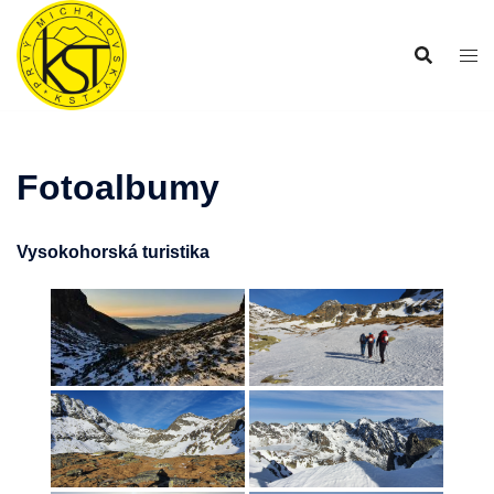
Preskočiť
na
obsah
Fotoalbumy
Vysokohorská turistika