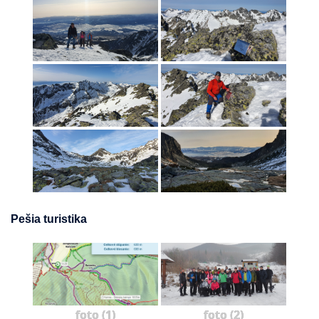
Pešia turistika
foto (1)
foto (2)