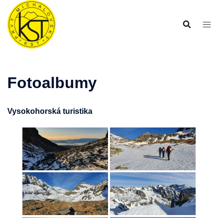
Preskočiť
na
obsah
Fotoalbumy
Vysokohorská turistika