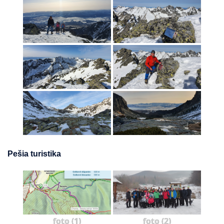
Pešia turistika
foto (1)
foto (2)