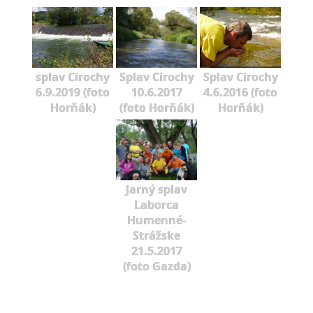
splav Cirochy
Splav Cirochy
Splav Cirochy
6.9.2019 (foto
10.6.2017
4.6.2016 (foto
Horňák)
(foto Horňák)
Horňák)
Jarný splav
Laborca
Humenné-
Strážske
21.5.2017
(foto Gazda)