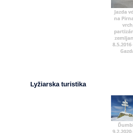
Jazda v
na Pirn
vrch
partizá
zemljan
8.5.2016 
Gazd
Lyžiarska turistika
Ďumbi
9.2.2020 