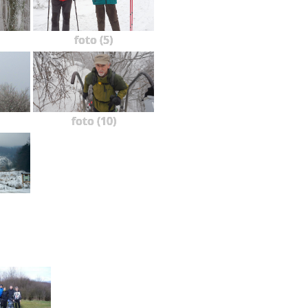
foto (5)
foto (10)