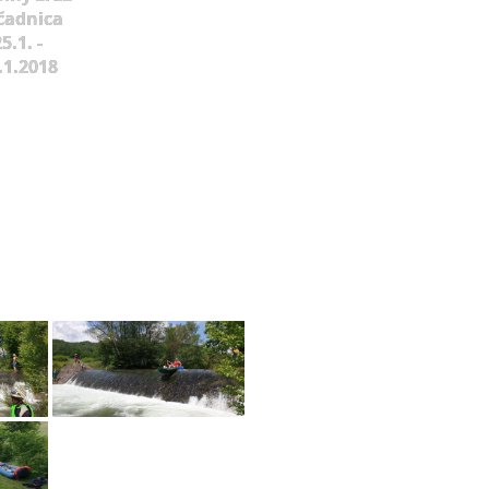
čadnica
5.1. -
.1.2018