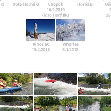
k)
(foto Horňák)
Chopok
Horňák)
Oš
16.2.2019
2
(foto Horňák)
28
Vihorlat
Vihorlat
19.2.2018
6.1.2018