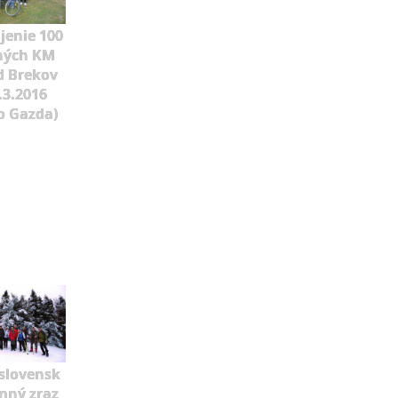
jenie 100
ných KM
d Brekov
.3.2016
o Gazda)
slovensk
mný zraz