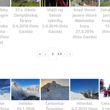
ďaky
37.r. Okolo
Vtáči raj
hrad Vinné
Zahá
agov
Zemplínskej
Senné
jazero Vinné
jar
,
Šíravy
rybníky
Medvedia
hra
nska
9.4.2016 (foto
2.4.2016 (foto
hora
13
ka -
Gazda)
Gazda)
27.3.2016
(fot
(foto
(foto Gazda)
a)
«
‹
z
3
›
»
er
Solisko
Čertovica-
Vihorlat
Celo
(foto
19.1.2020
Ďumbier-
6.2.2019 (foto
ý zi