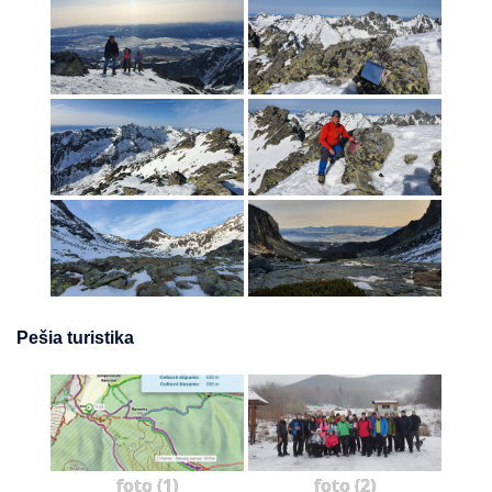
Pešia turistika
foto (1)
foto (2)