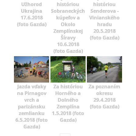
Užhorod
históriou
históriou
Ukrajina
Sobraneckých
Senderova -
17.6.2018
kúpeľov a
Vinianského
(foto Gazda)
Okolo
hradu
Zemplínskej
20.5.2018
Šíravy
(foto Gazda)
10.6.2018
(foto Gazda)
Jazda vďaky
Za históriou
Za poznaním
na Pirnagov
Horného a
okresu
vrch a
Dolného
29.4.2018
parizánsku
Zemplína
(foto Gazda)
zemlianku
1.5.2018 (foto
6.5.2018 (foto
Gazda)
Gazda)