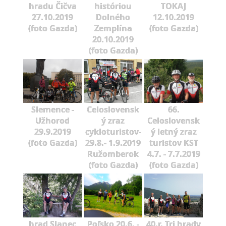
hradu Čičva
históriou
TOKAJ
27.10.2019
Dolného
12.10.2019
(foto Gazda)
Zemplína
(foto Gazda)
20.10.2019
(foto Gazda)
Slemence -
Celoslovensk
66.
Užhorod
ý zraz
Celoslovensk
29.9.2019
cykloturistov-
ý letný zraz
(foto Gazda)
29.8.- 1.9.2019
turistov KST
Ružomberok
4.7. - 7.7.2019
(foto Gazda)
(foto Gazda)
hrad Slanec
Poľsko 20.6. -
40.r. Tri hrady