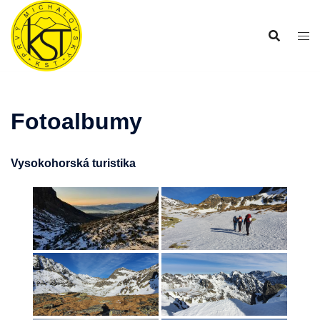
Preskočiť
na
obsah
Fotoalbumy
Vysokohorská turistika