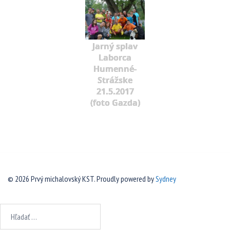
Jarný splav
Laborca
Humenné-
Strážske
21.5.2017
(foto Gazda)
© 2026 Prvý michalovský KST. Proudly powered by
Sydney
Hľadať: