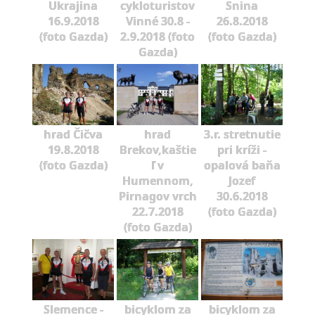
Ukrajina
cykloturistov
Snina
16.9.2018
Vinné 30.8 -
26.8.2018
(foto Gazda)
2.9.2018 (foto
(foto Gazda)
Gazda)
hrad Čičva
hrad
3.r. stretnutie
19.8.2018
Brekov,kaštie
pri kríži -
(foto Gazda)
ľ v
opalová baňa
Humennom,
Jozef
Pirnagov vrch
30.6.2018
22.7.2018
(foto Gazda)
(foto Gazda)
Slemence -
bicyklom za
bicyklom za