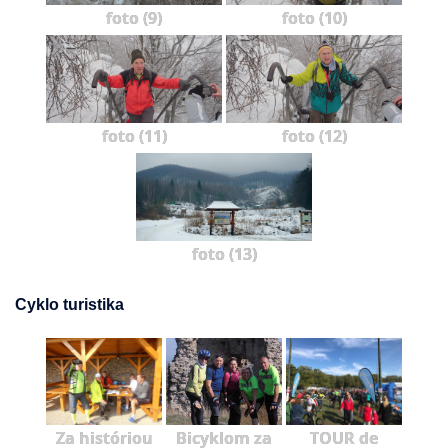
foto (9)
foto (10)
foto (11)
foto (12)
foto (13)
Cyklo turistika
Za históriou
Bicyklom za
TOUR de