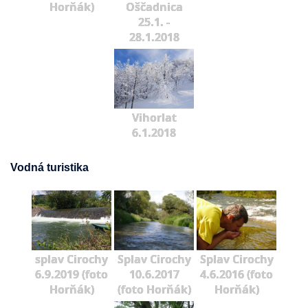
Horňák)
Oščadnica
25.1. -
28.1.2018
Vihorlat
6.1.2018
Vodná turistika
splav Cirochy
Splav Cirochy
Splav Cirochy
6.9.2019 (foto
10.6.2017
4.6.2016 (foto
Horňák)
(foto Horňák)
Horňák)