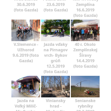
30.6.2019
23.6.2019
Zemplína
(foto Gazda)
(foto Gazda)
16.6.2019
(foto Gazda)
V.Slemence -
Jazda vďaky
40 r. Okolo
Užhorod
na Pirnagov
Zemplínskej
9.6.2019 (foto
vrch- Bykov
Šíravy
Gazda)
grúň
14.4.2019
12.5.2019
(foto Gazda)
(foto Gazda)
Jazda na
Viniansky
Senianske
Veľký Milič-
hrad -
rybníky