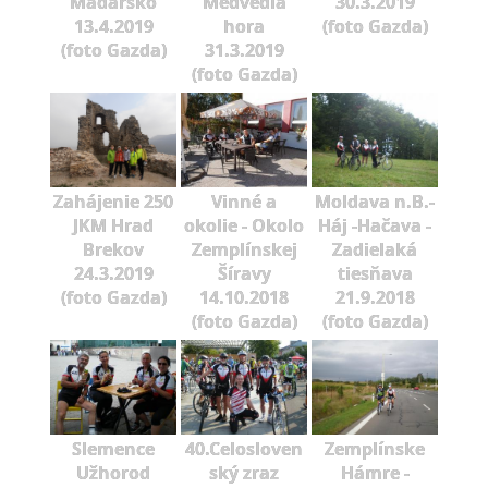
Maďarsko
Medvedia
30.3.2019
13.4.2019
hora
(foto Gazda)
(foto Gazda)
31.3.2019
(foto Gazda)
Zahájenie 250
Vinné a
Moldava n.B.-
JKM Hrad
okolie - Okolo
Háj -Hačava -
Brekov
Zemplínskej
Zadielaká
24.3.2019
Šíravy
tiesňava
(foto Gazda)
14.10.2018
21.9.2018
(foto Gazda)
(foto Gazda)
Slemence
40.Celosloven
Zemplínske
Užhorod
ský zraz
Hámre -