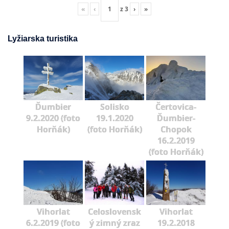
«
‹
z
3
›
»
Lyžiarska turistika
Ďumbier
Solisko
Čertovica-
9.2.2020 (foto
19.1.2020
Ďumbier-
Horňák)
(foto Horňák)
Chopok
16.2.2019
(foto Horňák)
Vihorlat
Celoslovensk
Vihorlat
6.2.2019 (foto
ý zimný zraz
19.2.2018