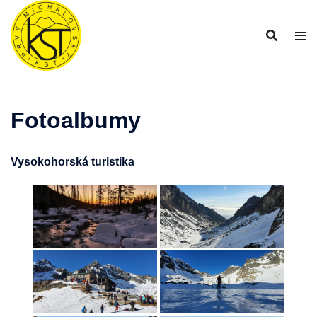
Preskočiť
na
obsah
Fotoalbumy
Vysokohorská turistika