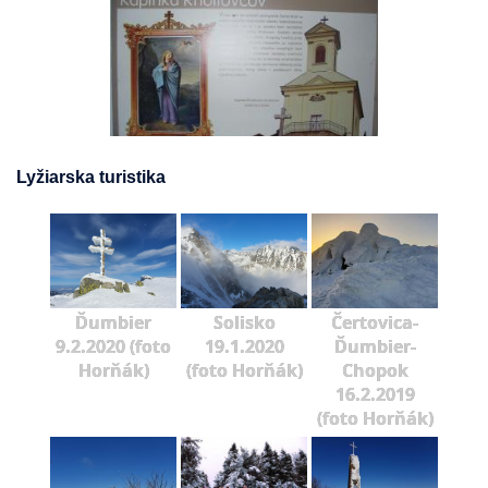
Lyžiarska turistika
Ďumbier
Solisko
Čertovica-
9.2.2020 (foto
19.1.2020
Ďumbier-
Horňák)
(foto Horňák)
Chopok
16.2.2019
(foto Horňák)