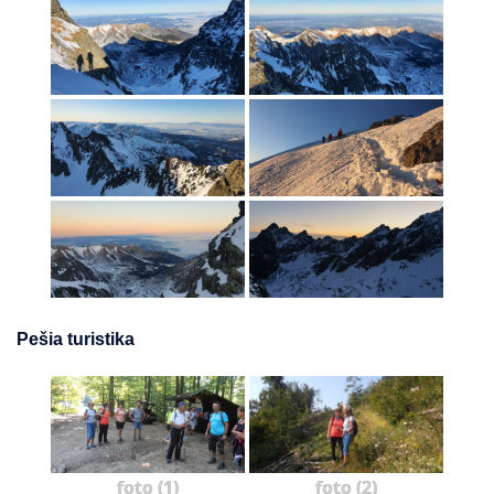
Pešia turistika
foto (1)
foto (2)