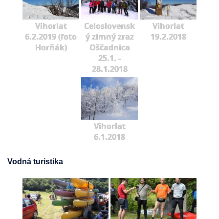
Vihorlat
Celoslovensk
Vihorlat
6.2.2019 (foto
ý zimný zraz
19.2.2018
Horňák)
Oščadnica
25.1. -
28.1.2018
Vihorlat
6.1.2018
Vodná turistika