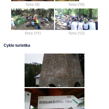
foto (9)
foto (10)
foto (11)
foto (12)
Cyklo turistika