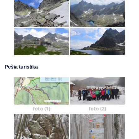
Pešia turistika
foto (1)
foto (2)