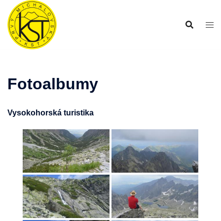
Preskočiť
na
obsah
Fotoalbumy
Vysokohorská turistika