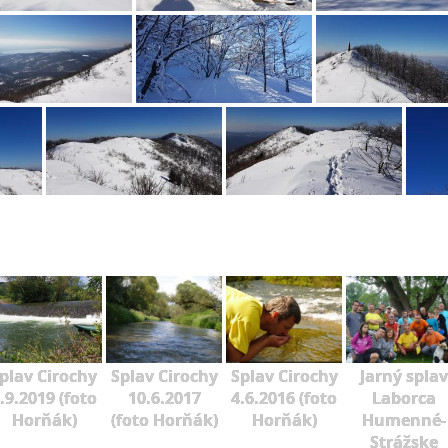
plav Cirochy
Splav Cirochy
Splav Cirochy
Jarný splav
.9.2019 (foto
10.6.2017
4.6.2016 (foto
Laborca
Horňák)
(foto Horňák)
Horňák)
Humenné-
Strážske