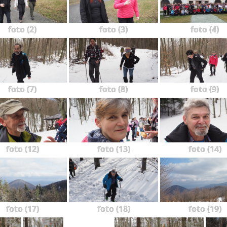
foto (2)
foto (3)
foto (4)
foto (7)
foto (8)
foto (9)
foto (12)
foto (13)
foto (14)
foto (17)
foto (18)
foto (19)