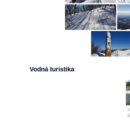
Vodná turistika
s
6