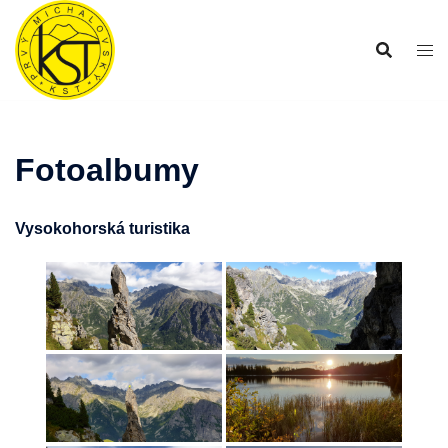
Preskočiť
na
obsah
Fotoalbumy
Vysokohorská turistika