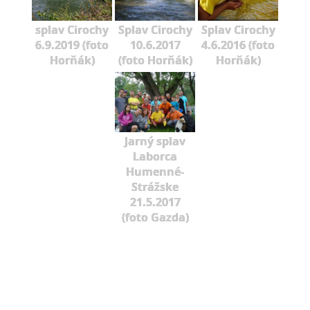
splav Cirochy
Splav Cirochy
Splav Cirochy
6.9.2019 (foto
10.6.2017
4.6.2016 (foto
Horňák)
(foto Horňák)
Horňák)
Jarný splav
Laborca
Humenné-
Strážske
21.5.2017
(foto Gazda)