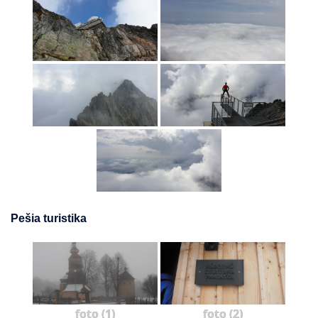
Pešia turistika
foto (1)
foto (2)