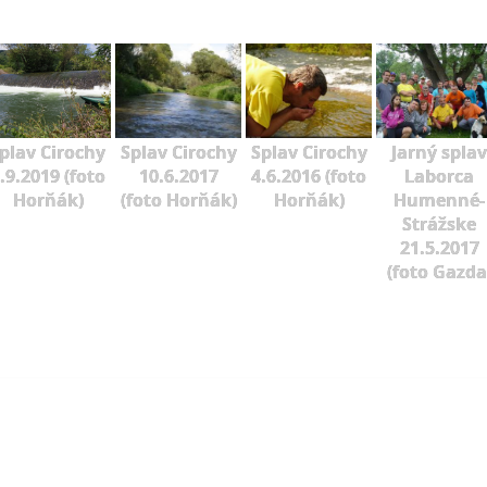
plav Cirochy
Splav Cirochy
Splav Cirochy
Jarný splav
.9.2019 (foto
10.6.2017
4.6.2016 (foto
Laborca
Horňák)
(foto Horňák)
Horňák)
Humenné-
Strážske
21.5.2017
(foto Gazda