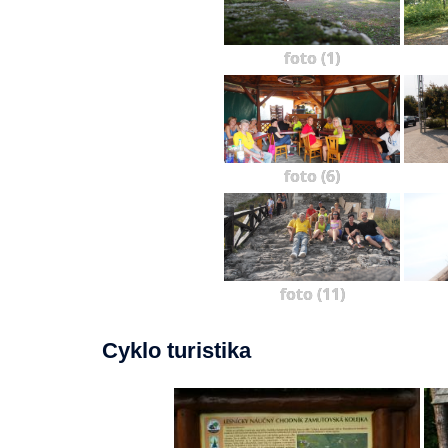
foto (1)
foto (6)
foto (11)
Cyklo turistika