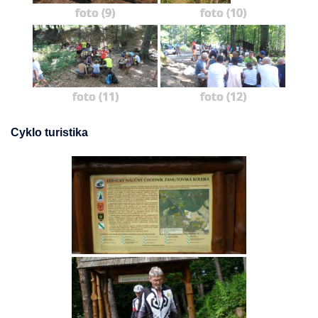
foto (9)
foto (10)
foto (11)
foto (12)
Cyklo turistika