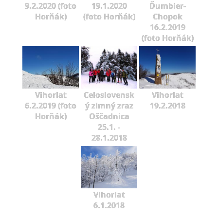
9.2.2020 (foto
19.1.2020
Ďumbier-
Horňák)
(foto Horňák)
Chopok
16.2.2019
(foto Horňák)
Vihorlat
Celoslovensk
Vihorlat
6.2.2019 (foto
ý zimný zraz
19.2.2018
Horňák)
Oščadnica
25.1. -
28.1.2018
Vihorlat
6.1.2018