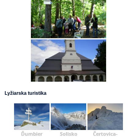
Lyžiarska turistika
Ďumbier
Solisko
Čertovica-