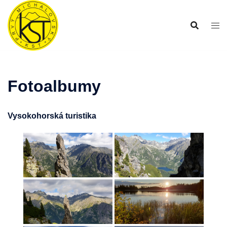
Preskočiť
na
obsah
Fotoalbumy
Vysokohorská turistika