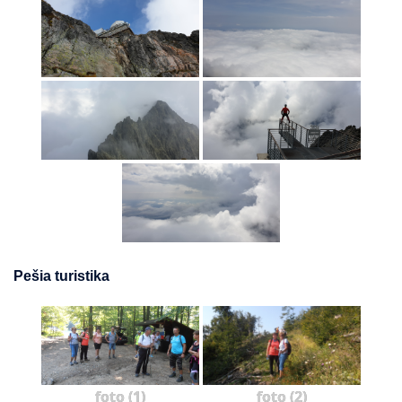
Pešia turistika
foto (1)
foto (2)