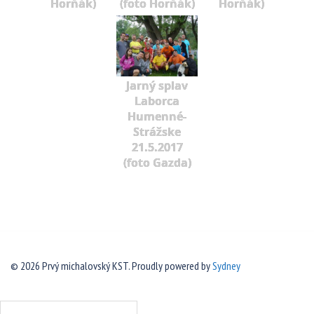
Horňák)
(foto Horňák)
Horňák)
Jarný splav
Laborca
Humenné-
Strážske
21.5.2017
(foto Gazda)
© 2026 Prvý michalovský KST. Proudly powered by
Sydney
Hľadať: