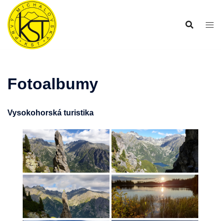
Preskočiť
na
obsah
Fotoalbumy
Vysokohorská turistika