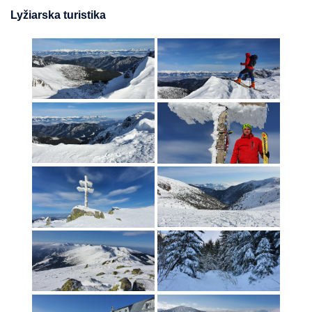
Lyžiarska turistika