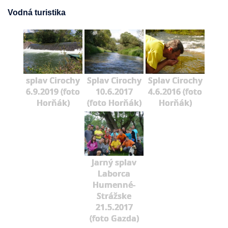
Vodná turistika
splav Cirochy
Splav Cirochy
Splav Cirochy
6.9.2019 (foto
10.6.2017
4.6.2016 (foto
Horňák)
(foto Horňák)
Horňák)
Jarný splav
Laborca
Humenné-
Strážske
21.5.2017
(foto Gazda)