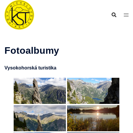
Preskočiť
na
obsah
Fotoalbumy
Vysokohorská turistika