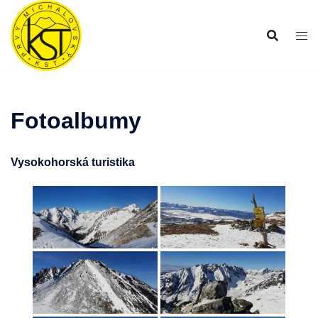
Preskočiť
na
obsah
Fotoalbumy
Vysokohorská turistika