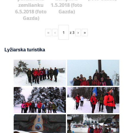
zemlianku
1.5.2018 (foto
6.5.2018 (foto
Gazda)
Gazda)
«
‹
z
3
›
»
Lyžiarska turistika