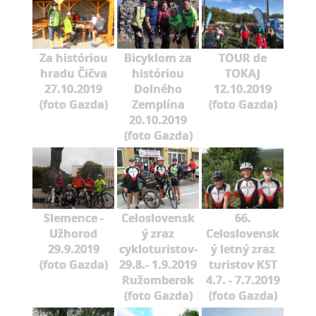
Za históriou
Bicyklom za
TOUR de
hradu Čičva
históriou
TOKAJ
27.10.2019
Dolného
12.10.2019
(foto Gazda)
Zemplína
(foto Gazda)
20.10.2019
(foto Gazda)
Slemence -
Celoslovensk
66.
Užhorod
ý zraz
Celoslovensk
29.9.2019
cykloturistov-
ý letný zraz
(foto Gazda)
29.8.- 1.9.2019
turistov KST
Ružomberok
4.7. - 7.7.2019
(foto Gazda)
(foto Gazda)