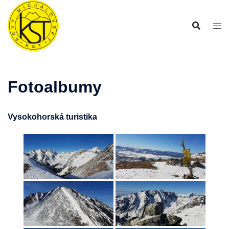
Preskočiť
na
obsah
Fotoalbumy
Vysokohorská turistika