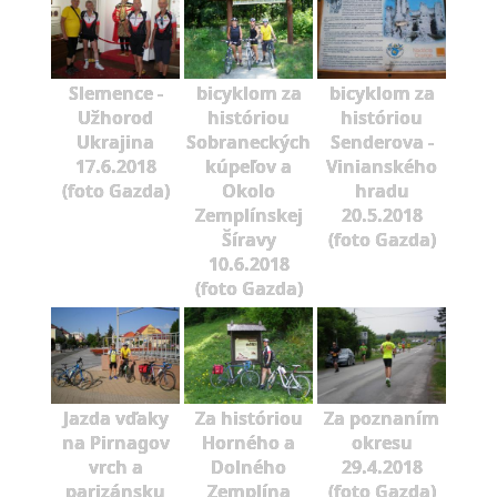
Slemence -
bicyklom za
bicyklom za
Užhorod
históriou
históriou
Ukrajina
Sobraneckých
Senderova -
17.6.2018
kúpeľov a
Vinianského
(foto Gazda)
Okolo
hradu
Zemplínskej
20.5.2018
Šíravy
(foto Gazda)
10.6.2018
(foto Gazda)
Jazda vďaky
Za históriou
Za poznaním
na Pirnagov
Horného a
okresu
vrch a
Dolného
29.4.2018
parizánsku
Zemplína
(foto Gazda)