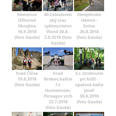
Slemence
40.Celosloven
Zemplínske
Užhorod
ský zraz
Hámre -
Ukrajina
cykloturistov
Snina
16.9.2018
Vinné 30.8 -
26.8.2018
(foto Gazda)
2.9.2018 (foto
(foto Gazda)
Gazda)
hrad Čičva
hrad
3.r. stretnutie
19.8.2018
Brekov,kaštie
pri kríži -
(foto Gazda)
ľ v
opalová baňa
Humennom,
Jozef
Pirnagov vrch
30.6.2018
22.7.2018
(foto Gazda)
(foto Gazda)