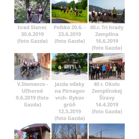
hrad Slanec
Poľsko 20.6. -
40.r. Tri hrady
30.6.2019
23.6.2019
Zemplína
(foto Gazda)
(foto Gazda)
16.6.2019
(foto Gazda)
V.Slemence -
Jazda vďaky
40 r. Okolo
Užhorod
na Pirnagov
Zemplínskej
9.6.2019 (foto
vrch- Bykov
Šíravy
Gazda)
grúň
14.4.2019
12.5.2019
(foto Gazda)
(foto Gazda)