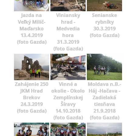
Jazda na
Viniansky
Senianske
Veľký Milič-
hrad -
rybníky
Maďarsko
Medvedia
30.3.2019
13.4.2019
hora
(foto Gazda)
(foto Gazda)
31.3.2019
(foto Gazda)
Zahájenie 250
Vinné a
Moldava n.B.-
JKM Hrad
okolie - Okolo
Háj -Hačava -
Brekov
Zemplínskej
Zadielaká
24.3.2019
Šíravy
tiesňava
(foto Gazda)
14.10.2018
21.9.2018
(foto Gazda)
(foto Gazda)