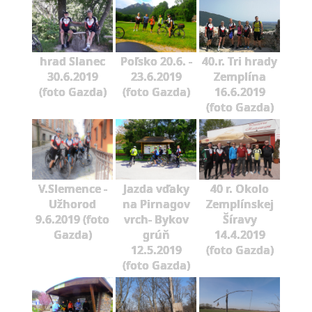
hrad Slanec
Poľsko 20.6. -
40.r. Tri hrady
30.6.2019
23.6.2019
Zemplína
(foto Gazda)
(foto Gazda)
16.6.2019
(foto Gazda)
V.Slemence -
Jazda vďaky
40 r. Okolo
Užhorod
na Pirnagov
Zemplínskej
9.6.2019 (foto
vrch- Bykov
Šíravy
Gazda)
grúň
14.4.2019
12.5.2019
(foto Gazda)
(foto Gazda)