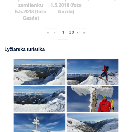
zemlianku
1.5.2018 (foto
6.5.2018 (foto
Gazda)
Gazda)
«
‹
z
3
›
»
Lyžiarska turistika