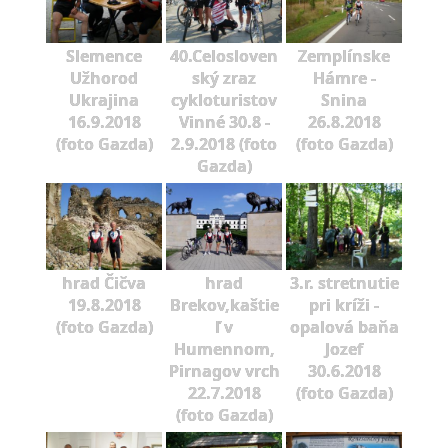
Slemence
40.Celosloven
Zemplínske
Užhorod
ský zraz
Hámre -
Ukrajina
cykloturistov
Snina
16.9.2018
Vinné 30.8 -
26.8.2018
(foto Gazda)
2.9.2018 (foto
(foto Gazda)
Gazda)
hrad Čičva
hrad
3.r. stretnutie
19.8.2018
Brekov,kaštie
pri kríži -
(foto Gazda)
ľ v
opalová baňa
Humennom,
Jozef
Pirnagov vrch
30.6.2018
22.7.2018
(foto Gazda)
(foto Gazda)