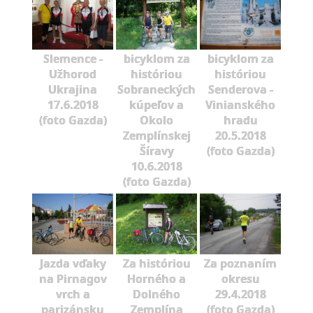
Slemence -
bicyklom za
bicyklom za
Užhorod
históriou
históriou
Ukrajina
Sobraneckých
Senderova -
17.6.2018
kúpeľov a
Vinianského
(foto Gazda)
Okolo
hradu
Zemplínskej
20.5.2018
Šíravy
(foto Gazda)
10.6.2018
(foto Gazda)
Jazda vďaky
Za históriou
Za poznaním
na Pirnagov
Horného a
okresu
vrch a
Dolného
29.4.2018
parizánsku
Zemplína
(foto Gazda)