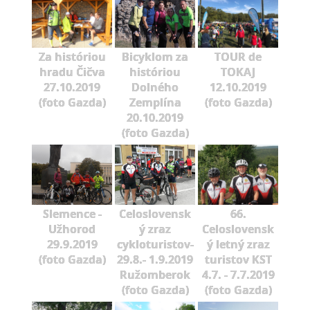
Za históriou
Bicyklom za
TOUR de
hradu Čičva
históriou
TOKAJ
27.10.2019
Dolného
12.10.2019
(foto Gazda)
Zemplína
(foto Gazda)
20.10.2019
(foto Gazda)
Slemence -
Celoslovensk
66.
Užhorod
ý zraz
Celoslovensk
29.9.2019
cykloturistov-
ý letný zraz
(foto Gazda)
29.8.- 1.9.2019
turistov KST
Ružomberok
4.7. - 7.7.2019
(foto Gazda)
(foto Gazda)