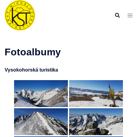
Preskočiť
na
obsah
Fotoalbumy
Vysokohorská turistika