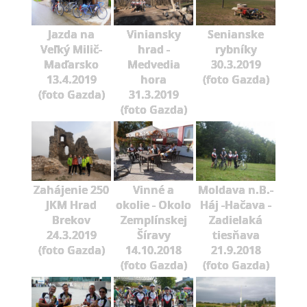
Jazda na
Viniansky
Senianske
Veľký Milič-
hrad -
rybníky
Maďarsko
Medvedia
30.3.2019
13.4.2019
hora
(foto Gazda)
(foto Gazda)
31.3.2019
(foto Gazda)
Zahájenie 250
Vinné a
Moldava n.B.-
JKM Hrad
okolie - Okolo
Háj -Hačava -
Brekov
Zemplínskej
Zadielaká
24.3.2019
Šíravy
tiesňava
(foto Gazda)
14.10.2018
21.9.2018
(foto Gazda)
(foto Gazda)