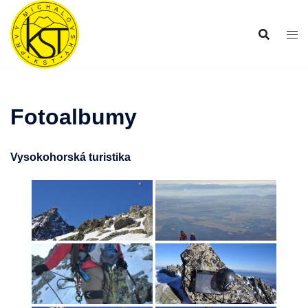
Preskočiť
na
obsah
Fotoalbumy
Vysokohorská turistika