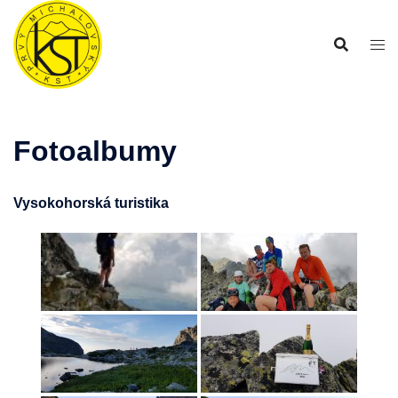
Preskočiť
na
obsah
Fotoalbumy
Vysokohorská turistika