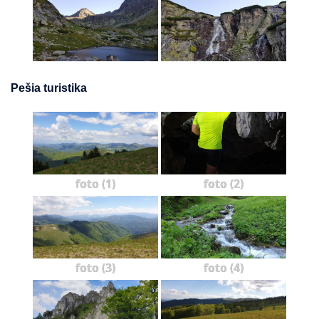
Pešia turistika
foto (1)
foto (2)
foto (3)
foto (4)