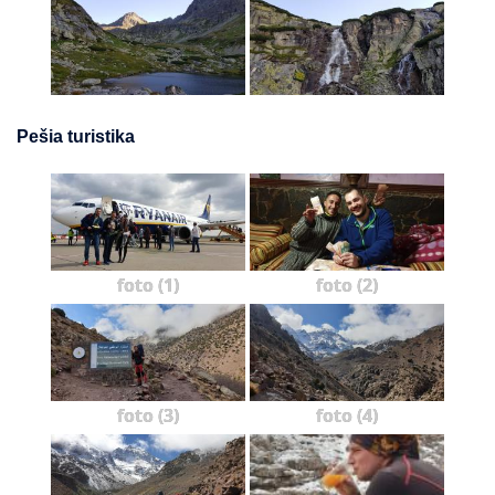
Pešia turistika
foto (1)
foto (2)
foto (3)
foto (4)