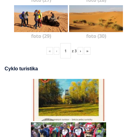
foto (27)
foto (28)
foto (29)
foto (30)
«
‹
z
3
›
»
Cyklo turistika