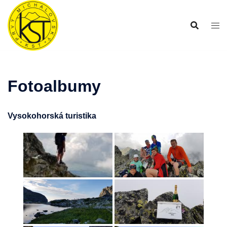
Preskočiť
na
obsah
Fotoalbumy
Vysokohorská turistika