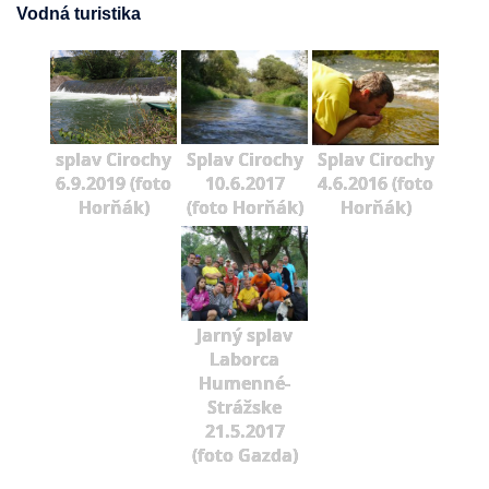
Vodná turistika
splav Cirochy
Splav Cirochy
Splav Cirochy
6.9.2019 (foto
10.6.2017
4.6.2016 (foto
Horňák)
(foto Horňák)
Horňák)
Jarný splav
Laborca
Humenné-
Strážske
21.5.2017
(foto Gazda)