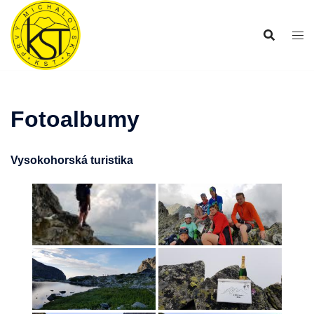
Preskočiť
na
obsah
Fotoalbumy
Vysokohorská turistika