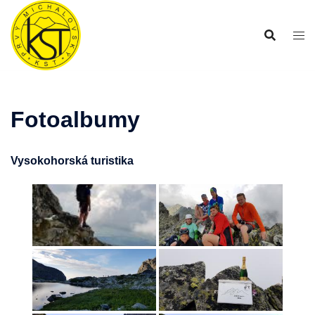
Preskočiť
na
obsah
Fotoalbumy
Vysokohorská turistika