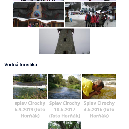
Vodná turistika
splav Cirochy
Splav Cirochy
Splav Cirochy
6.9.2019 (foto
10.6.2017
4.6.2016 (foto
Horňák)
(foto Horňák)
Horňák)