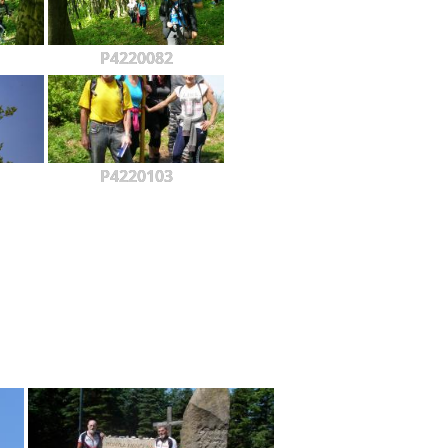
P4220082
P4220103