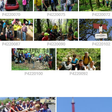
P4220070
P4220075
P4220072
P4220087
P4220090
P4220102
P4220100
P4220092