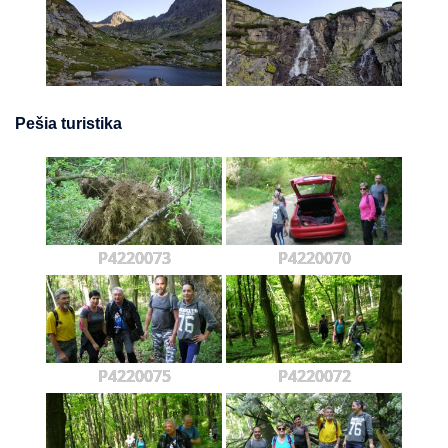
Pešia turistika
P4220073
P4220070
P4220075
P4220072