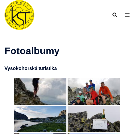
Preskočiť
na
obsah
Fotoalbumy
Vysokohorská turistika