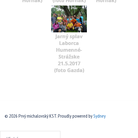
Horňák)
(foto Horňák)
Horňák)
Jarný splav
Laborca
Humenné-
Strážske
21.5.2017
(foto Gazda)
© 2026 Prvý michalovský KST. Proudly powered by
Sydney
Hľadať: