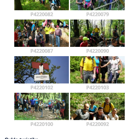
P4220082
P4220079
P4220087
P4220090
P4220102
P4220103
P4220100
P4220092