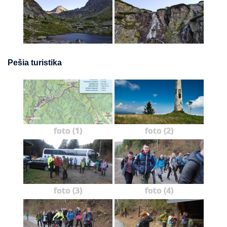
Pešia turistika
foto (1)
foto (2)
foto (3)
foto (4)