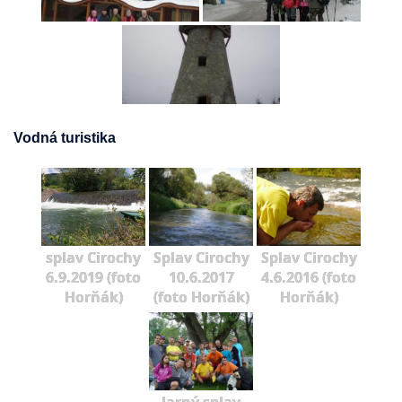
Vodná turistika
splav Cirochy
Splav Cirochy
Splav Cirochy
6.9.2019 (foto
10.6.2017
4.6.2016 (foto
Horňák)
(foto Horňák)
Horňák)