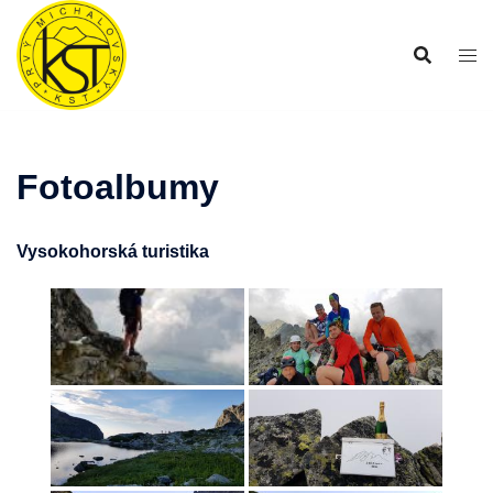
Preskočiť
na
obsah
Fotoalbumy
Vysokohorská turistika