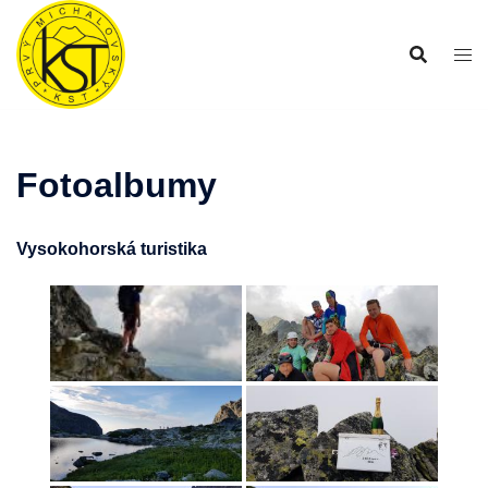
Preskočiť
na
obsah
Fotoalbumy
Vysokohorská turistika