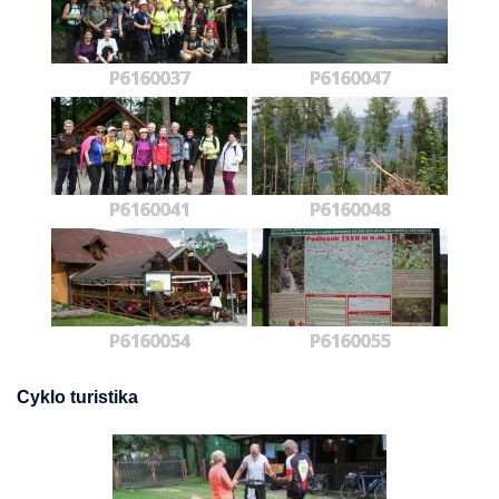
P6160037
P6160047
P6160041
P6160048
P6160054
P6160055
Cyklo turistika