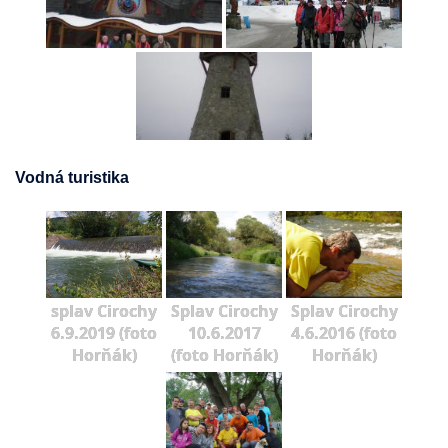
Vodná turistika
splav Cirochy
Splav Cirochy
Splav Cirochy
6.9.2019 (foto
10.6.2017
4.6.2016 (foto
Horňák)
(foto Horňák)
Horňák)