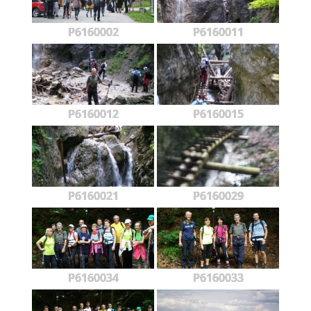
P6160002
P6160011
P6160012
P6160015
P6160021
P6160029
P6160034
P6160033