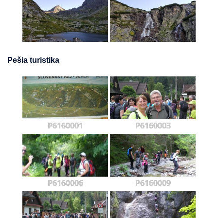
Pešia turistika
P6160001
P6160003
P6160006
P6160009