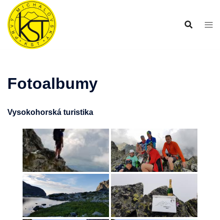
Preskočiť
na
obsah
Fotoalbumy
Vysokohorská turistika